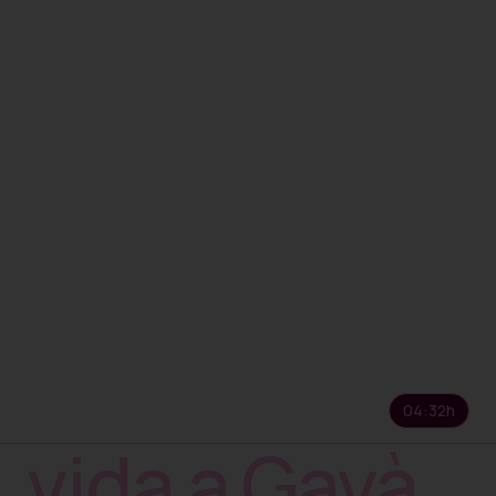
04:32
h
vida a Gavà