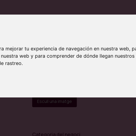
a
Nom del negoci*
ra mejorar tu experiencia de navegación en nuestra web, p
en nuestra web y para comprender de dónde llegan nuestros
e
e rastreo.
Imatge per a la fitxa de negoci
(Dimensions 3
Escull una imatge
Categoria del negoci