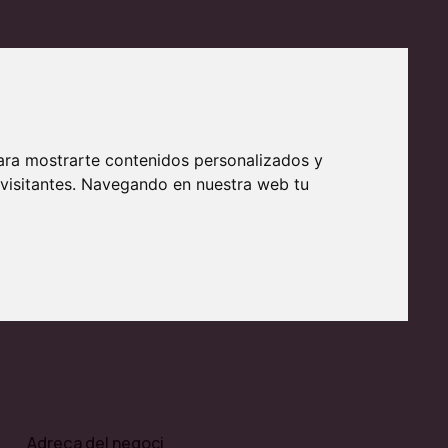
Email de contacte
ara mostrarte contenidos personalizados y
 visitantes. Navegando en nuestra web tu
64 x 364)
Adreça del negoci