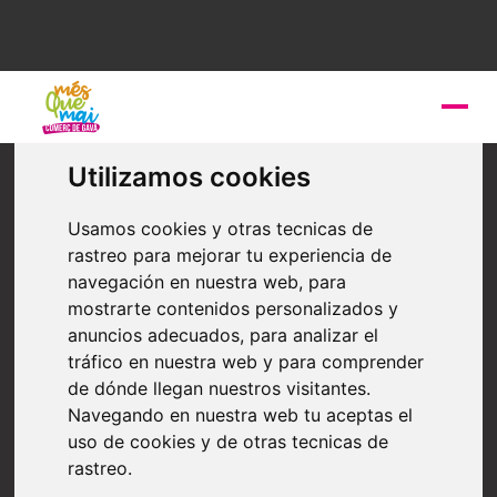
Otros servicios
Utilizamos cookies
Croma Fotografía
Usamos cookies y otras tecnicas de
rastreo para mejorar tu experiencia de
Croma Fotografía: Más que un estudio, es donde la
magia y la pasión chocan. Dirigido por Juan Carlos
navegación en nuestra web, para
Romagosa (aka Roma), experto en fotografía
mostrarte contenidos personalizados y
industrial, de estudio y bodas, y Cristina Romagosa,
anuncios adecuados, para analizar el
maestra de la fotografía inmobiliaria. Juntos, no solo
tráfico en nuestra web y para comprender
capturamos imágenes; capturamos magia.
de dónde llegan nuestros visitantes.
Navegando en nuestra web tu aceptas el
uso de cookies y de otras tecnicas de
rastreo.