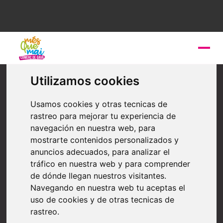
Otros servicios
Utilizamos cookies
REFORMAS GRUPO
MAGNET
Usamos cookies y otras tecnicas de
rastreo para mejorar tu experiencia de
navegación en nuestra web, para
En Grupo Magnet, no solo reformamos espacios,
mostrarte contenidos personalizados y
creamos hogares con personalidad. Somos tu equipo
anuncios adecuados, para analizar el
de confianza para convertir tus ideas en realidad.
tráfico en nuestra web y para comprender
de dónde llegan nuestros visitantes.
Navegando en nuestra web tu aceptas el
uso de cookies y de otras tecnicas de
rastreo.