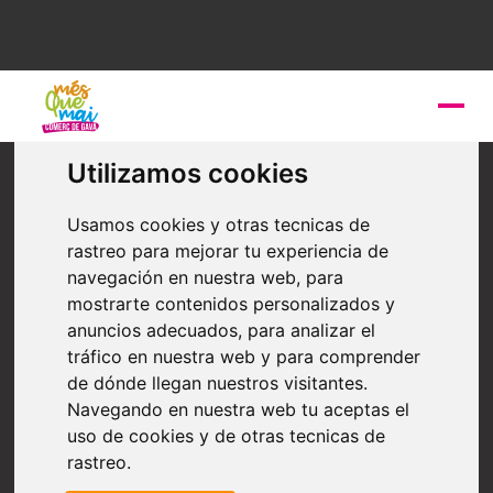
Furniture and decoration
Utilizamos cookies
BELMAR DECORACIÓN
Usamos cookies y otras tecnicas de
rastreo para mejorar tu experiencia de
Negocio de decoración interior con más de 15 años al
navegación en nuestra web, para
servicio de los clientes donde puedes encontrar todo
tipo de Pintura, Parquet, Papel Pintado, Revestimiento
mostrarte contenidos personalizados y
Paredes, Productos Limpieza, Barnices y mucho más,
anuncios adecuados, para analizar el
buen trato y asesoramiento.
tráfico en nuestra web y para comprender
de dónde llegan nuestros visitantes.
Navegando en nuestra web tu aceptas el
uso de cookies y de otras tecnicas de
rastreo.