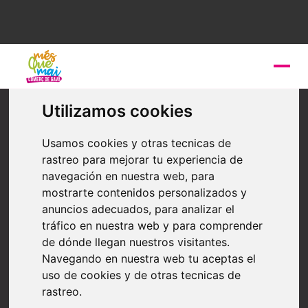
Feeding
Utilizamos cookies
Café Opita
Usamos cookies y otras tecnicas de
Opita, café de especialidad importado desde
rastreo para mejorar tu experiencia de
Colombia, con una puntuación certificada por La
navegación en nuestra web, para
Asociación de Cafés Especiales (SCA) de 85 puntos.
mostrarte contenidos personalizados y
Tostamos nuestro café en pequeños lotes para
anuncios adecuados, para analizar el
garantizar que cada taza sea rica, con cuerpo,
tráfico en nuestra web y para comprender
complejidad y profundidad de sabor.
de dónde llegan nuestros visitantes.
Navegando en nuestra web tu aceptas el
uso de cookies y de otras tecnicas de
rastreo.