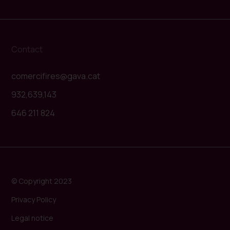
Contact
comercifires@gava.cat
932,639,143
646 211 824
© Copyright 2023
Privacy Policy
Legal notice