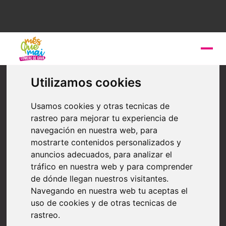
Health and wellness
Utilizamos cookies
Clinica B-Dental
Usamos cookies y otras tecnicas de
Clínica B·Dental is a dental clinic in Gavà focused on
rastreo para mejorar tu experiencia de
offering personalized treatments in a close and quiet
navegación en nuestra web, para
environment. Our team combines medical expertise,
mostrarte contenidos personalizados y
advanced technology and an aesthetic vision to design
anuncios adecuados, para analizar el
healthy and natural smiles. We believe that every
tráfico en nuestra web y para comprender
patient deserves time.
de dónde llegan nuestros visitantes.
Navegando en nuestra web tu aceptas el
uso de cookies y de otras tecnicas de
rastreo.