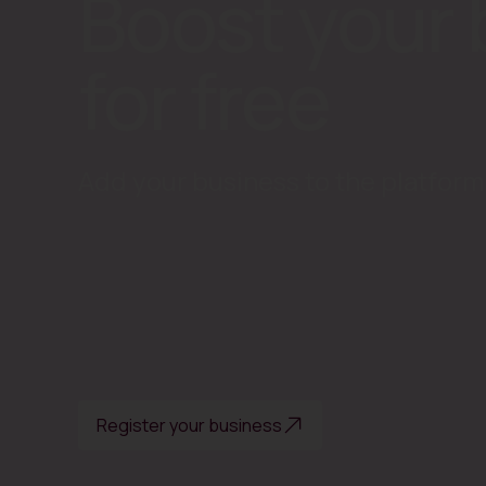
Boost your 
for free
Add your business to the platform 
Register your business