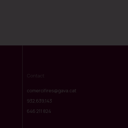
Contact
comercifires@gava.cat
932,639,143
646 211 824