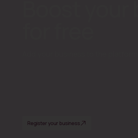
Boost your 
for free
Add your business to the platform 
Register your business