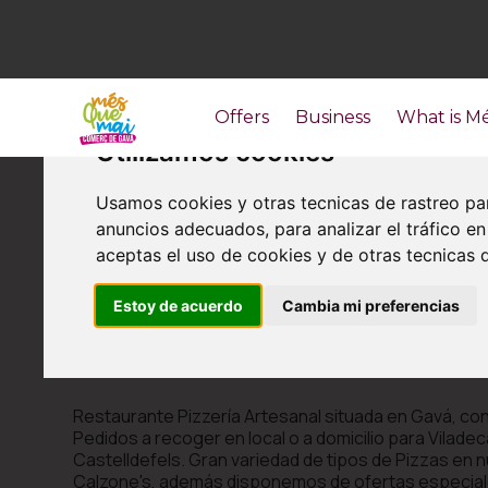
Offers
Business
What is M
Utilizamos cookies
Usamos cookies y otras tecnicas de rastreo pa
anuncios adecuados, para analizar el tráfico 
aceptas el uso de cookies y de otras tecnicas d
Restoration
Estoy de acuerdo
Cambia mi preferencias
Nostra Pizza
Restaurante Pizzería Artesanal situada en Gavá, con
Pedidos a recoger en local o a domicilio para Vilade
Castelldefels. Gran variedad de tipos de Pizzas en 
Calzone's, además disponemos de ofertas especial