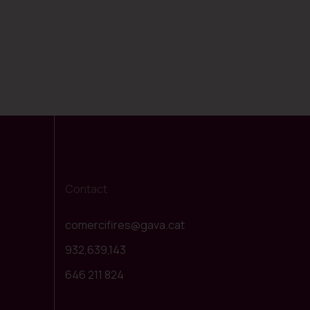
Contact
comercifires@gava.cat
932,639,143
646 211 824