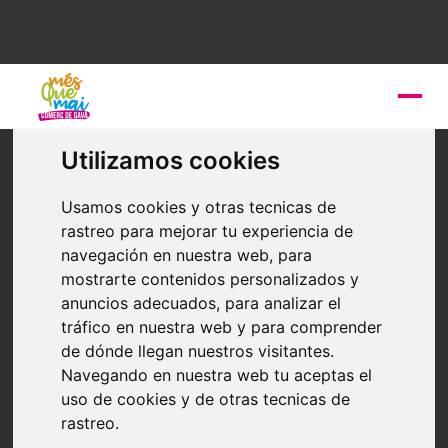
Services for the home
Utilizamos cookies
PROINCAT (Projectes i
Instal·lacions Catalunya,
Usamos cookies y otras tecnicas de
rastreo para mejorar tu experiencia de
S.L.)
navegación en nuestra web, para
mostrarte contenidos personalizados y
anuncios adecuados, para analizar el
Somos una empresa con más de 30 años de
tráfico en nuestra web y para comprender
experiencia en el sector de la instalación y reformas
de dónde llegan nuestros visitantes.
integrales en viviendas, locales comerciales y naves
Navegando en nuestra web tu aceptas el
industriales. Nuestra gran experiencia adquirida a lo
largo de los años nos hace dar una garantía de todos y
uso de cookies y de otras tecnicas de
cada uno de los trabajos realizados.
rastreo.