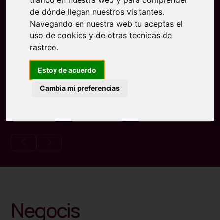
tráfico en nuestra web y para comprender
de dónde llegan nuestros visitantes.
Navegando en nuestra web tu aceptas el
uso de cookies y de otras tecnicas de
Pels
Allende
PROINCAT
rastreo.
petits
los
(Projectes i
i mes
mares
Instal·lacions
Estoy de acuerdo
Catalunya,
S.L.)
Cambia mi preferencias
Negocis