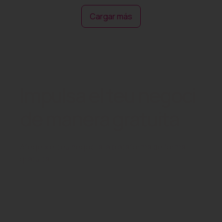
Cargar más
Impulsa el teu negoci
de manera gratuita
Afegeix el teu negoci a la plataforma de forma
gratuïta