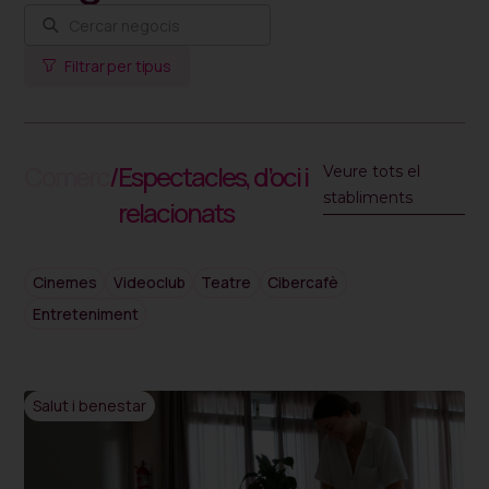
Filtrar per tipus
Comerc
/
Espectacles, d’oci i
Veure tots el
stabliments
relacionats
Cinemes
Videoclub
Teatre
Cibercafè
Entreteniment
Salut i benestar