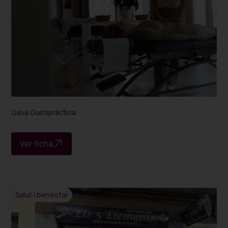
Gavà Quiropràctica
Ver ficha
Salut i benestar