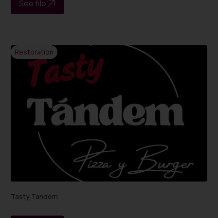
See file
Restoration
Tasty Tandem