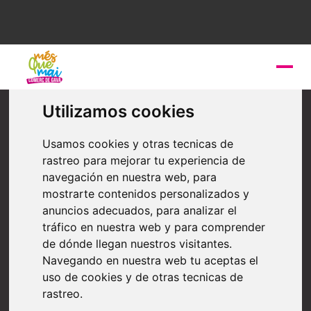
Moda i complements
Utilizamos cookies
Allende los mares
Usamos cookies y otras tecnicas de
rastreo para mejorar tu experiencia de
Boutique femenina basada en l´economía circular,
prendes dissenyades o fabricades de Km0, amb
navegación en nuestra web, para
material sostenible, reciclat o ecològic, que es poden
mostrarte contenidos personalizados y
complementar amb bisuteria feta sense metalls
anuncios adecuados, para analizar el
pesants i és antialèrgica
tráfico en nuestra web y para comprender
de dónde llegan nuestros visitantes.
Navegando en nuestra web tu aceptas el
uso de cookies y de otras tecnicas de
rastreo.