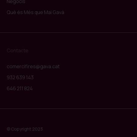
Negocis
Què és Més que Mai Gavà
Contacte
comercifires@gava.cat
932 639 143
646 211 824
© Copyright 2023