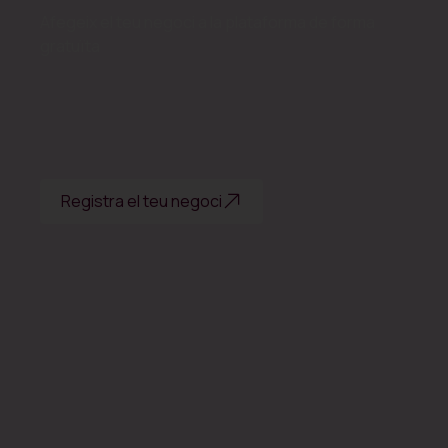
Afegeix el teu negoci a la plataforma de forma
gratuïta
Registra el teu negoci