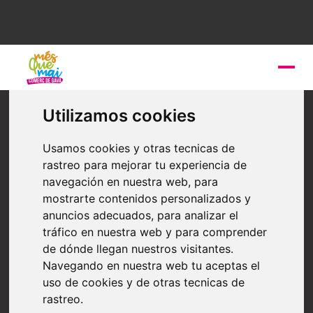
Alimentació
Utilizamos cookies
Dulces momentos
Usamos cookies y otras tecnicas de
Dulces momentos es un tienda de chucherías y
rastreo para mejorar tu experiencia de
detalles que abrimos con mucha ilusión para que todos
navegación en nuestra web, para
los vecinos y vecinas de Gavà y alrededores tengan
mostrarte contenidos personalizados y
una tienda de "toda la vida" donde poder ir a comprar
anuncios adecuados, para analizar el
sus chuches, caramelos, pasteles, detalles , etc y
poder disfrutar de los sabores de siempre.
tráfico en nuestra web y para comprender
de dónde llegan nuestros visitantes.
Navegando en nuestra web tu aceptas el
uso de cookies y de otras tecnicas de
rastreo.