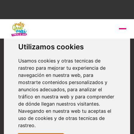
Farmàcia
Utilizamos cookies
Farmàcia CAP Gavà
Usamos cookies y otras tecnicas de
rastreo para mejorar tu experiencia de
La Farmacia dispone de más de 500m2 y un equipo de
navegación en nuestra web, para
30 personas. Está dividida en áreas orientadas a
ofrecer servicios específicos de consulta
mostrarte contenidos personalizados y
farmacéutica, de nutrición y cuidado de la piel. Además,
anuncios adecuados, para analizar el
disponemos de dos webs: ibañezfarmacia y
tráfico en nuestra web y para comprender
farmaconfianza.
de dónde llegan nuestros visitantes.
Navegando en nuestra web tu aceptas el
uso de cookies y de otras tecnicas de
rastreo.