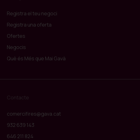
Registra el teu negoci
Registra una oferta
Ofertes
Negocis
Què és Més que Mai Gavà
Contacte
comercifires@gava.cat
932 639 143
646 211 824