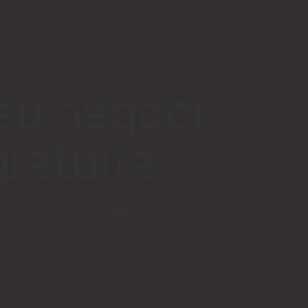
teu negoci
ratuita
rma de forma gratuïta