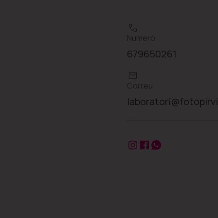
Número
679650261
Correu
laboratori@fotopir